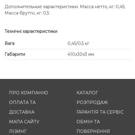
Дополнительные характеристики. Масса нетто, кг: 0,45;
Масса брутто, кг: 0,5
Технічні характеристики
Вага
0,45/0,5 кг
Габарити
410x30x3 мм
ПРО КОМПАНІЮ
КАТАЛОГ
ОПЛАТА ТА
РОЗПРОДАЖ
ДОСТАВКА
ГАРАНТІЯ ТА СЕРВІС
МАПА САЙТУ
ОБМІН ТА
ЛІЗИНГ
ПОВЕРНЕННЯ