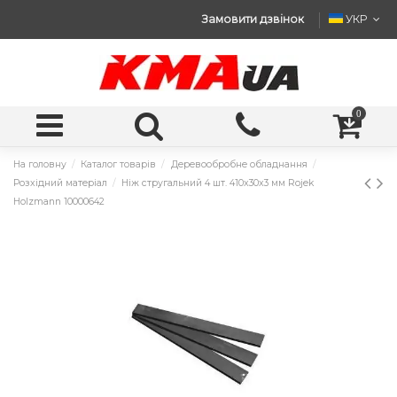
Замовити дзвінок
УКР
0
На головну
Каталог товарів
Деревообробне обладнання
Розхідний матеріал
Ніж стругальний 4 шт. 410x30x3 мм Rojek
Holzmann 10000642