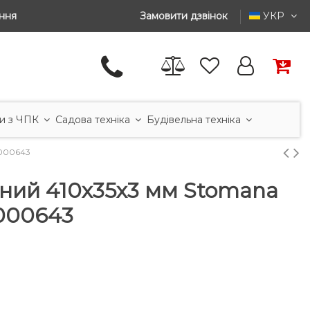
ння
Замовити дзвінок
УКР
и з ЧПК
Садова техніка
Будівельна техніка
0000643
ьний 410x35x3 мм Stomana
000643