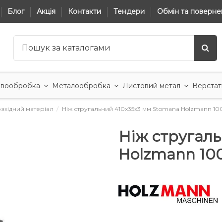
Блог
Акція
Контакти
Тендери
Обмін та поверне
вообробка
Металообробка
Листовий метал
Верстат
зхідний матеріал
Ніж стругальний 410x35x3 мм Stomana Holzmann 1
Ніж стругал
Holzmann 10