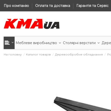
Про компанію
Оплата та доставка
Гарантія та Сервіс
Меблеве виробництво
Столярні верстати
Дере
На головну
Каталог товарів
Деревообробне обладнання
Ро