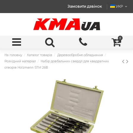
Замовити дзвінок
УКР
0
На головну
Каталог товарів
Деревообробне обладнання
Розхідний матеріал
Набір довбальних свердл для квадратних
отворів Holzmann STM 26B