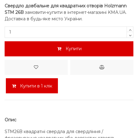
Свердло довбальне для квадратних отворів Holzmann
STM 26B
замовити-купити в інтернет-магазині KMA.UA.
Доставка в будь-яке місто України.
Купити
Купити в 1 клік
Опис
STM26B квадратні свердла для свердління /
фрезерування квадратних або довгастих отворів