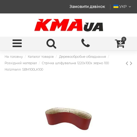
Замовити дзвінок
УКР
0
На головну
Каталог товарів
Деревообробне обладнання
Розхідний матеріал
Стрічка шліфувальна 1220x100x зерно 100
Holzmann SBM100LK100