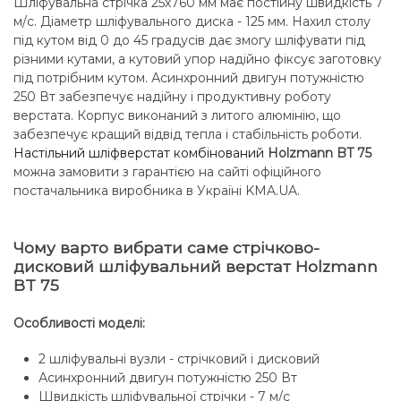
Шліфувальна стрічка 25x760 мм має постійну швидкість 7
м/с. Діаметр шліфувального диска - 125 мм. Нахил столу
під кутом від 0 до 45 градусів дає змогу шліфувати під
різними кутами, а кутовий упор надійно фіксує заготовку
під потрібним кутом. Асинхронний двигун потужністю
250 Вт забезпечує надійну і продуктивну роботу
верстата. Корпус виконаний з литого алюмінію, що
забезпечує кращий відвід тепла і стабільність роботи.
Настільний шліфверстат комбінований
Holzmann BT 75
можна замовити з гарантією на сайті офіційного
постачальника виробника в Україні KMA.UA.
Чому варто вибрати саме стрічково-
дисковий шліфувальний верстат Holzmann
BT 75
Особливості моделі:
2 шліфувальні вузли - стрічковий і дисковий
Асинхронний двигун потужністю 250 Вт
Швидкість шліфувальної стрічки - 7 м/с