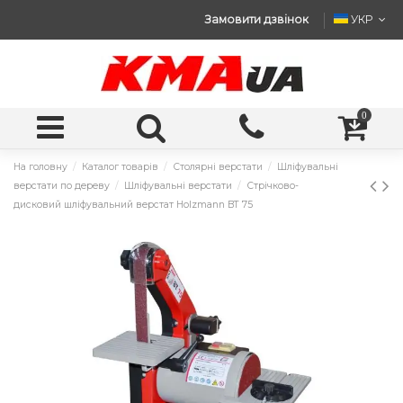
Замовити дзвінок
УКР
0
На головну
Каталог товарів
Столярні верстати
Шліфувальні
верстати по дереву
Шліфувальні верстати
Стрічково-
дисковий шліфувальний верстат Holzmann BT 75