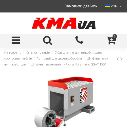
Замовити дзвінок
УКР
0
На головну
Каталог товарів
Обладнання для виробництва
корпусних меблів
Аспірації для деревообробки
Шліфувально-
витяжні столи
Шліфувально-витяжний стіл Holzmann SSAT 1000