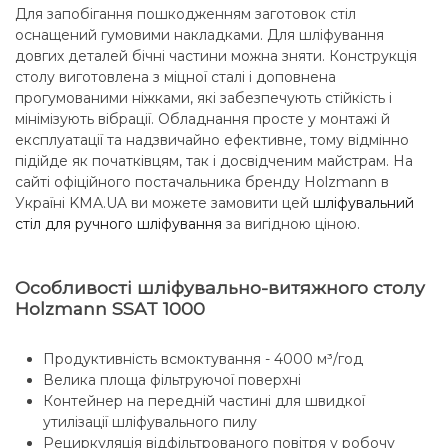
Для запобігання пошкодженням заготовок стіл
оснащений гумовими накладками. Для шліфування
довгих деталей бічні частини можна зняти. Конструкція
столу виготовлена з міцної сталі і доповнена
прогумованими ніжками, які забезпечують стійкість і
мінімізують вібрації. Обладнання просте у монтажі й
експлуатації та надзвичайно ефективне, тому відмінно
підійде як початківцям, так і досвідченим майстрам. На
сайті офіційного постачальника бренду Holzmann
в
Україні KMA.UA ви можете замовити цей
шліфувальний
стіл для ручного шліфування
за вигідною ціною.
Особливості шліфувально-витяжного столу
Holzmann SSAT 1000
Продуктивність всмоктування - 4000 м³/год
Велика площа фільтруючої поверхні
Контейнер на передній частині для швидкої
утилізації шліфувального пилу
Рециркуляція відфільтрованого повітря у робочу