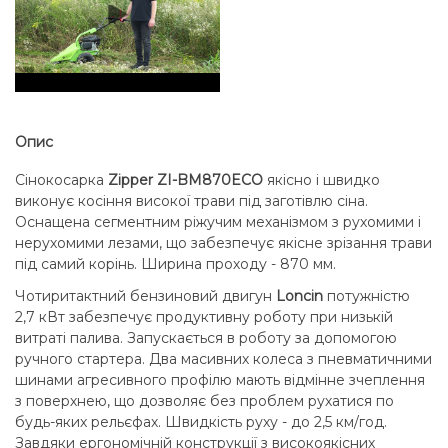
Опис
Сінокосарка
Zipper ZI-BM870ECO
якісно і швидко
виконує косіння високої трави під заготівлю сіна.
Оснащена сегментним ріжучим механізмом з рухомими і
нерухомими лезами, що забезпечує якісне зрізання трави
під самий корінь. Ширина проходу - 870 мм.
Чотиритактний бензиновий двигун
Loncin
потужністю
2,7 кВт забезпечує продуктивну роботу при низькій
витраті палива. Запускається в роботу за допомогою
ручного стартера. Два масивних колеса з пневматичними
шинами агресивного профілю мають відмінне зчеплення
з поверхнею, що дозволяє без проблем рухатися по
будь-яких рельєфах. Швидкість руху - до 2,5 км/год.
Завдяки ергономічній конструкції з високоякісних