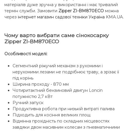
матеріалів дуже зручна у використанні і має тривалий
термін служби. Замовити
Zipper ZI-BM870ECO
можна
через
інтернет магазин садової техніки Україна
KMA.UA.
Чому варто вибрати саме сінокосарку
Zipper ZI-BM870ECO
Особливості моделі:
Сегментний ріжучий механізм з рухомими і
нерухомими лезами не подрібнює траву, а зрізає її
під корінь
Ширина проходу - 870 мм
Чотиритактний бензиновий двигун Loncin
потужністю 2,7 кВт
Ручний запуск
Продуктивна робота при низькій витраті палива
Підходить для косіння великих площ
Відмінна прохідність по складних місцевостях
завдяки двом масивним колесам з пневматичними