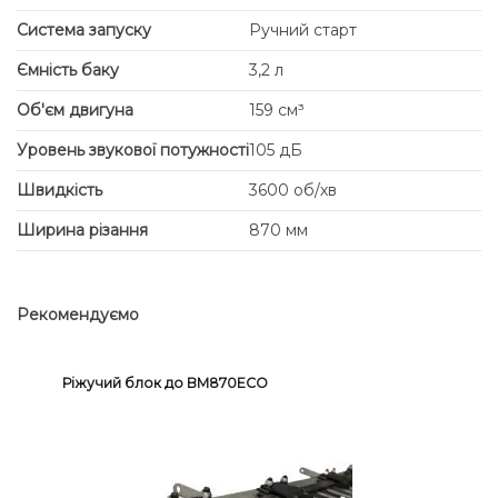
Система запуску
Ручний старт
Ємність баку
3,2 л
Об'єм двигуна
159 cм³
Уровень звукової потужності
105 дБ
Швидкість
3600 об/хв
Ширина різання
870 мм
Рекомендуємо
Ріжучий блок до BM870ECO