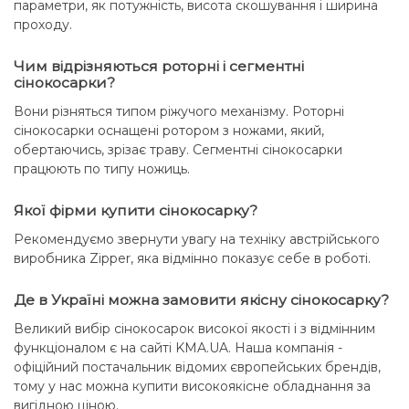
параметри, як потужність, висота скошування і ширина
проходу.
Чим відрізняються роторні і сегментні
сінокосарки?
Вони різняться типом ріжучого механізму. Роторні
сінокосарки оснащені ротором з ножами, який,
обертаючись, зрізає траву. Сегментні сінокосарки
працюють по типу ножиць.
Якої фірми купити сінокосарку?
Рекомендуємо звернути увагу на техніку австрійського
виробника Zipper, яка відмінно показує себе в роботі.
Де в Україні можна замовити якісну сінокосарку?
Великий вибір сінокосарок високої якості і з відмінним
функціоналом є на сайті KMA.UA. Наша компанія -
офіційний постачальник відомих європейських брендів,
тому у нас можна купити високоякісне обладнання за
вигідною ціною.