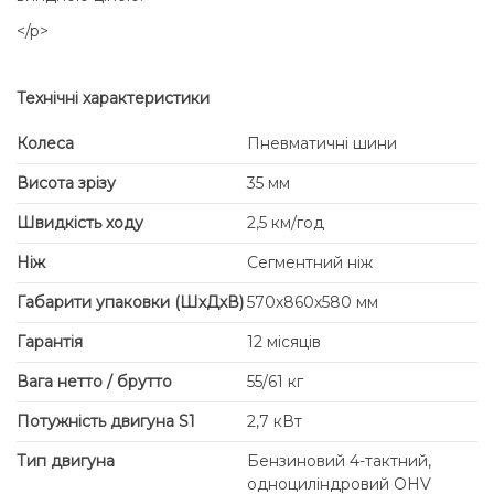
</p>
Технічні характеристики
Колеса
Пневматичні шини
Висота зрізу
35 мм
Швидкість ходу
2,5 км/год
Ніж
Сегментний ніж
Габарити упаковки (ШхДхВ)
570х860х580 мм
Гарантія
12 місяців
Вага нетто / брутто
55/61 кг
Потужність двигуна S1
2,7 кВт
Тип двигуна
Бензиновий 4-тактний,
одноциліндровий OHV