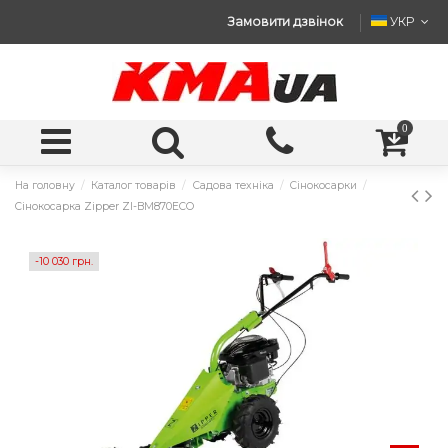
Замовити дзвінок
УКР
0
На головну
Каталог товарів
Садова техніка
Сінокосарки
Сінокосарка Zipper ZI-BM870ECO
-10 030 грн.