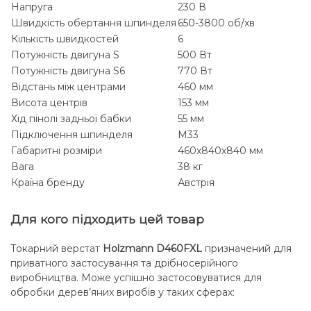
Напруга
230 В
Швидкість обертання шпинделя
650-3800 об/хв
Кількість швидкостей
6
Потужність двигуна S
500 Вт
Потужність двигуна S6
770 Вт
Відстань між центрами
460 мм
Висота центрів
153 мм
Хід пінолі задньої бабки
55 мм
Підключення шпинделя
М33
Габаритні розміри
460х840х840 мм
Вага
38 кг
Країна бренду
Австрія
Для кого підходить цей товар
Токарний верстат
Holzmann D460FXL
призначений для
приватного застосування та дрібносерійного
виробництва. Може успішно застосовуватися для
обробки дерев’яних виробів у таких сферах: