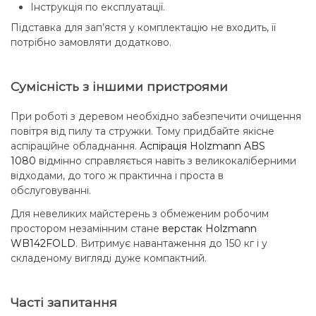
Інструкція по експлуатації.
Підставка для зап’ястя у комплектацію не входить, її
потрібно замовляти додатково.
Сумісність з іншими пристроями
При роботі з деревом необхідно забезпечити очищення
повітря від пилу та стружки. Тому придбайте якісне
аспіраційне обладнання.
Аспірація Holzmann ABS
1080
відмінно справляється навіть з великокаліберними
відходами, до того ж практична і проста в
обслуговуванні.
Для невеликих майстерень з обмеженим робочим
простором незамінним стане
верстак Holzmann
WB142FOLD
. Витримує навантаження до 150 кг і у
складеному вигляді дуже компактний.
Часті запитання