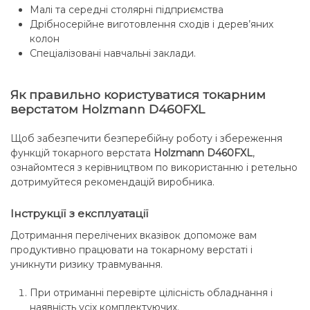
Малі та середні столярні підприємства
Дрібносерійне виготовлення сходів і дерев’яних
колон
Спеціалізовані навчальні заклади.
Як правильно користуватися токарним
верстатом Holzmann D460FXL
Щоб забезпечити безперебійну роботу і збереження
функцій токарного верстата
Holzmann D460FXL
,
ознайомтеся з керівництвом по використанню і ретельно
дотримуйтеся рекомендацій виробника.
Інструкції з експлуатації
Дотримання перелічених вказівок допоможе вам
продуктивно працювати на токарному верстаті і
уникнути ризику травмування.
При отриманні перевірте цілісність обладнання і
наявність усіх комплектуючих.