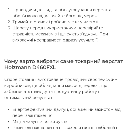
Проводячи догляд та обслуговування верстата,
обов’язково відключайте його від мережі.
Тримайте станок і робоче місце у чистоті.
Щоразу перед використанням перевіряйте
справність механізмів і цілісність з’єднань. При
виявленні несправності одразу усуньте її.
Чому варто вибрати саме токарний верстат
Holzmann D460FXL
Спроектоване і виготовлене провідним європейським
виробником, це обладнання має ряд переваг, що
забезпечать швидку та продуктивну роботу і
оптимальний результат.
Енергоефективний двигун, оснащений захистом від
перенавантаження
Міцна чавунна конструкція
Резинові накладки на ніжках для гасіння вібрацій і