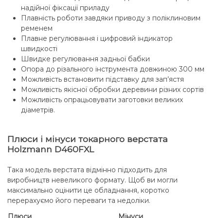
надійної фіксації приладу
Плавність роботи завдяки приводу з поліклиновим
ременем
Плавне регулювання і цифровий індикатор
швидкості
Швидке регулювання задньої бабки
Опора до різального інструмента довжиною 300 мм
Можливість встановити підставку для зап’ястя
Можливість якісної обробки деревини різних сортів
Можливість опрацьовувати заготовки великих
діаметрів.
Плюси і мінуси токарного верстата
Holzmann D460FXL
Така модель верстата відмінно підходить для
виробництв невеликого формату. Щоб ви могли
максимально оцінити це обладнання, коротко
перерахуємо його переваги та недоліки.
Плюси
Мінуси