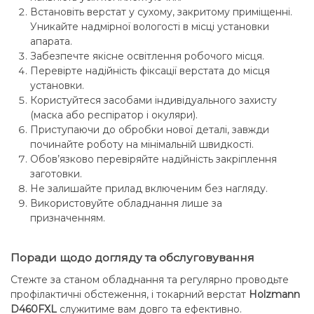
Встановіть верстат у сухому, закритому приміщенні.
Уникайте надмірної вологості в місці установки
апарата.
Забезпечте якісне освітлення робочого місця.
Перевірте надійність фіксації верстата до місця
установки.
Користуйтеся засобами індивідуального захисту
(маска або респіратор і окуляри).
Приступаючи до обробки нової деталі, завжди
починайте роботу на мінімальній швидкості.
Обов’язково перевіряйте надійність закріплення
заготовки.
Не залишайте прилад включеним без нагляду.
Використовуйте обладнання лише за
призначенням.
Поради щодо догляду та обслуговування
Стежте за станом обладнання та регулярно проводьте
профілактичні обстеження, і токарний верстат
Holzmann
D460FXL
служитиме вам довго та ефективно.