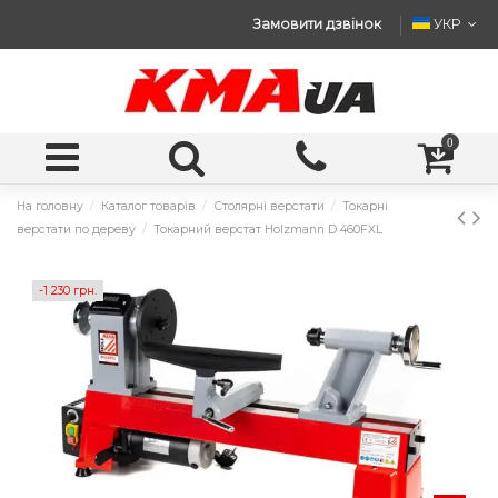
Замовити дзвінок
УКР
0
На головну
Каталог товарів
Столярні верстати
Токарні
верстати по дереву
Токарний верстат Holzmann D 460FXL
-1 230 грн.