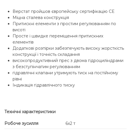
Верстат пройшов європейську сертифікацію CE
Міцна сталева конструкція
Притискні елементи з простим регулюванням по
висоті
Просте і швидке переміщення притискних
елементів
Додаткові розпірки забезпечують високу жорсткість
конструкції і точність складання
високопродуктивний прес з двома гідроциліндрами
з безступінчатим регулюванням
гідравлічні клапани утримують тиск на постійному
рівні
Індикація гідравлічного тиску
Технічні характеристики
Робоче зусилля
6х2 т