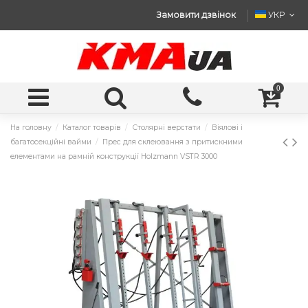
Замовити дзвінок
УКР
0
На головну
Каталог товарів
Столярні верстати
Віялові і
багатосекційні вайми
Прес для склеювання з притискними
елементами на рамній конструкції Holzmann VSTR 3000