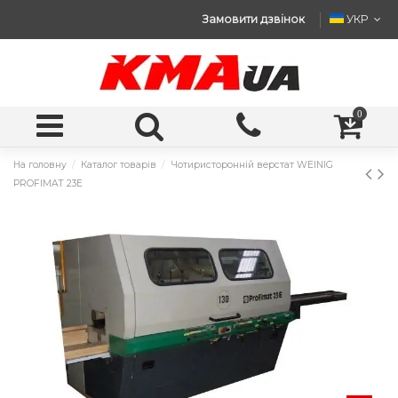
Замовити дзвінок
УКР
0
На головну
Каталог товарів
Чотиристоронній верстат WEINIG
PROFIMAT 23E