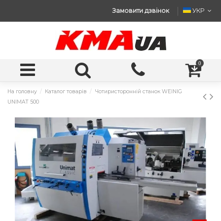
Замовити дзвінок
УКР
0
На головну
Каталог товарів
Чотиристоронній станок WEINIG
UNIMAT 500