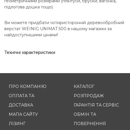
геометричними розмірами (плінтуси, бруски, вагонка,
підлогова дошка тощо).
Ви можете придбати чотиристоронній деревообробний
верстат WEINIG UNIMAT 500 в нашому магазині за
найдоступнішими цінами!
Технічні характеристики
ПРО КОМПАНІЮ
КАТАЛОГ
ОПЛАТА ТА
РОЗПРОДАЖ
ДОСТАВКА
ГАРАНТІЯ ТА СЕРВІС
МАПА САЙТУ
ОБМІН ТА
ЛІЗИНГ
ПОВЕРНЕННЯ